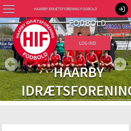
HAARBY IDRÆTSFORENING FODBOLD
FODBOLD
LOG IND
HAARBY
IDRÆTSFORENIN