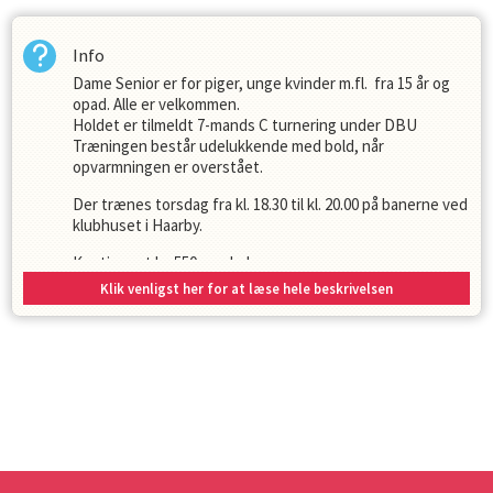
Info
Dame Senior er for piger, unge kvinder m.fl. fra 15 år og
opad. Alle er velkommen.
Holdet er tilmeldt 7-mands C turnering under DBU
Træningen består udelukkende med bold, når
opvarmningen er overstået.
Der trænes torsdag fra kl. 18.30 til kl. 20.00 på banerne ved
klubhuset i Haarby.
Kontingent kr. 550,- pr. halvsæson.
Træner: Henning Juul Nielsen
Klik venligst her for at læse hele beskrivelsen
Holdleder: Lis Hansen