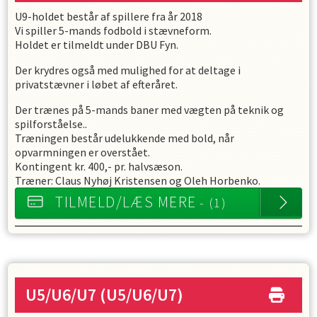
U9-holdet består af spillere fra år 2018
Vi spiller 5-mands fodbold i stævneform.
Holdet er tilmeldt under DBU Fyn.
Der krydres også med mulighed for at deltage i
privatstævner i løbet af efteråret.
Der trænes på 5-mands baner med vægten på teknik og
spilforståelse..
Træningen består udelukkende med bold, når
opvarmningen er overstået.
Kontingent kr. 400,- pr. halvsæson.
Træner: Claus Nyhøj Kristensen og Oleh Horbenko.
TILMELD/LÆS MERE
- (1)
U5/U6/U7
(U5/U6/U7)