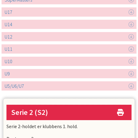
U17
U14
U12
U11
U10
U9
U5/U6/U7
Serie 2
(S2)
Serie 2-holdet er klubbens 1. hold.