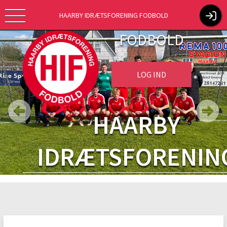
HAARBY IDRÆTSFORENING FODBOLD
FODBOLD
LOG IND
HAARBY
IDRÆTSFORENIN