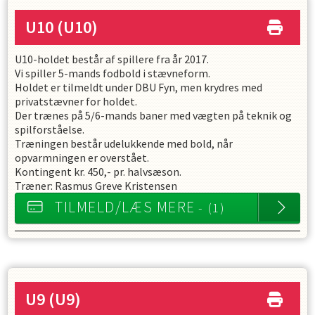
U10
(U10)
U10-holdet består af spillere fra år 2017.
Vi spiller 5-mands fodbold i stævneform.
Holdet er tilmeldt under DBU Fyn, men krydres med
privatstævner for holdet.
Der trænes på 5/6-mands baner med vægten på teknik og
spilforståelse.
Træningen består udelukkende med bold, når
opvarmningen er overstået.
Kontingent kr. 450,- pr. halvsæson.
Træner: Rasmus Greve Kristensen
TILMELD/LÆS MERE
- (1)
U9
(U9)